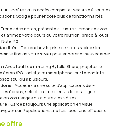
EDLA
: Profitez d’un accès complet et sécurisé à tous les
ications Google pour encore plus de fonctionnalités
 Prenez des notes, présentez, illustrez, organisez vos
 et animez votre cours ou votre réunion, grâce à l’outil
 Note 2.0.
facilitée
: Déclenchez la prise de notes rapide sim –
pointe fine de votre stylet pour annoter et sauvegarder
n
: Avec l’outil de mirroring Bytello Share, projetez le
 écran (PC, tablette ou smartphone) sur l’écran inte –
gissez seul ou à plusieurs.
ations
: Accédez à une suite d’applications dis –
s les écrans, sélection – nez-en via le catalogue
elon vos usages ou ajoutez les vôtres.
ture
: Gardez toujours une application en visuel
iguer sur 2 applications à la fois, pour une efficacité
 offre