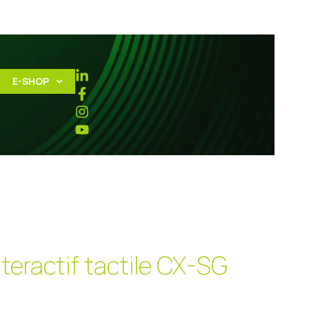
E-SHOP
teractif tactile CX-SG