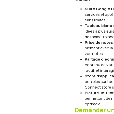
Suite Google 
services et appl
sans limites.
Tableau blanc
:
idées à plusieurs
de tableau blanc
Prise de notes 
plement avec la 
vos notes.
Partage d’écra
contenu de votre
ractif, et intera
Store d’applic
ponibles sur tou
Connect store s
Picture-in-Pic
permettant de nav
optimale.
Demander une