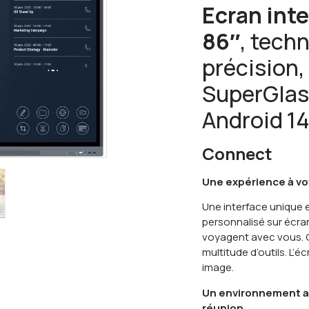
Ecran inte
86″
, tech
précision,
SuperGlas
Android 1
Connect
Une expérience à vo
Une interface unique 
personnalisé sur écra
voyagent avec vous. 
multitude d’outils. L’
image.
Un environnement app
réunion