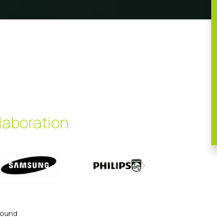
llaboration
found