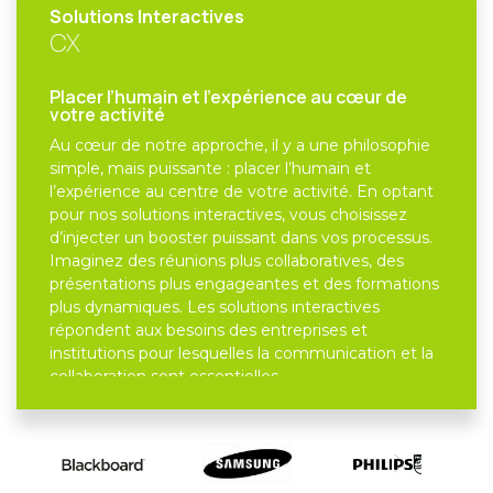
Solutions Interactives
CX
Placer l’humain et l’expérience au cœur de
votre activité
Au cœur de notre approche, il y a une philosophie
simple, mais puissante : placer l’humain et
l’expérience au centre de votre activité. En optant
pour nos solutions interactives, vous choisissez
d’injecter un booster puissant dans vos processus.
Imaginez des réunions plus collaboratives, des
présentations plus engageantes et des formations
plus dynamiques. Les solutions interactives
répondent aux besoins des entreprises et
institutions pour lesquelles la communication et la
collaboration sont essentielles.