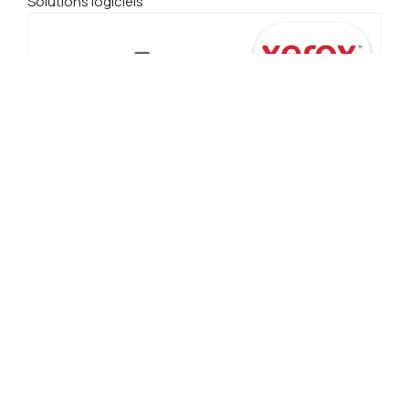
Solutions logiciels
Couleur | Presse de production Art Graphique |
Solutions d'impression
XEROX Presse numérique - Versant 280
DÉTAILS