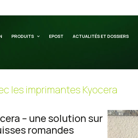
N
PRODUITS
EPOST
ACTUALITÉS ET DOSSIERS
ec les imprimantes Kyocera
era – une solution sur
suisses romandes