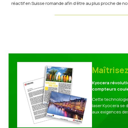
réactif en Suisse romande afin d’être au plus proche de nos
Maîtrise
Kyocera révolut
compteurs coule
Cette technologie
laser Kyocera se d
aux exigences des