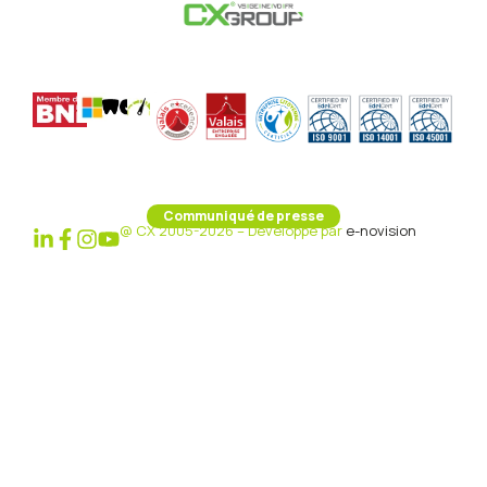
Communiqué de presse
@ CX 2005-2026 – Développé par
e-novision