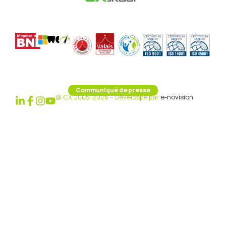
Communiqué de presse
@ CX 2005-2026 – Développé par
e-novision