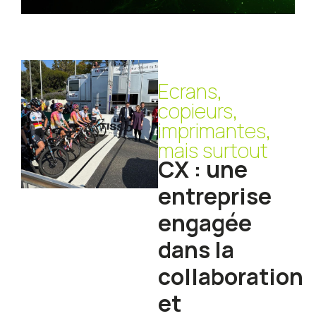
Ecrans,
copieurs,
imprimantes,
mais surtout
CX : une
entreprise
engagée
dans la
collaboration
et