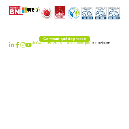
Communiqué de presse
@ CX 2005-2026 – Développé par
e-novision