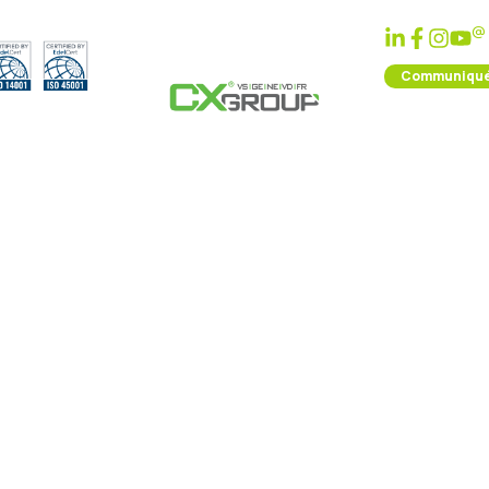
@
Communiqué